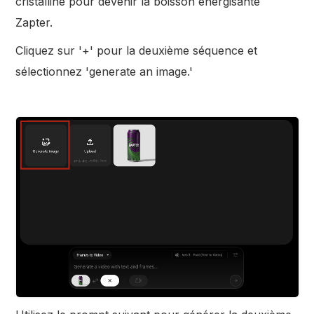
cristalline pour devenir la boisson énergisante
Zapter.
Cliquez sur '+' pour la deuxième séquence et
sélectionnez 'generate an image.'